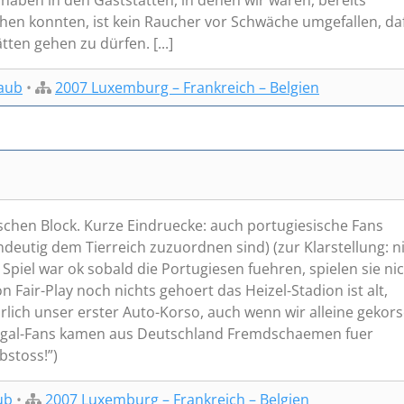
 haben in den Gaststätten, in denen wir waren, bereits
hen konnten, ist kein Raucher vor Schwäche umgefallen, da
ten gehen zu dürfen. [...]
aub
•
2007 Luxemburg – Frankreich – Belgien
sischen Block. Kurze Eindruecke: auch portugiesische Fans
ndeutig dem Tierreich zuzuordnen sind) (zur Klarstellung: n
 Spiel war ok sobald die Portugiesen fuehren, spielen sie ni
Fair-Play noch nichts gehoert das Heizel-Stadion ist alt,
lich unser erster Auto-Korso, auch wenn wir alleine gekors
tugal-Fans kamen aus Deutschland Fremdschaemen fuer
bstoss!”)
ub
•
2007 Luxemburg – Frankreich – Belgien