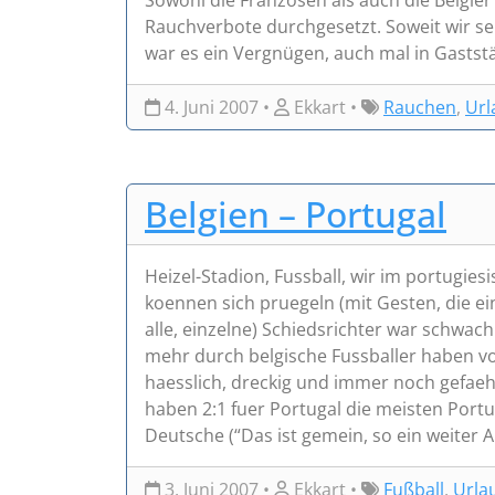
Sowohl die Franzosen als auch die Belgier
Rauchverbote durchgesetzt. Soweit wir se
war es ein Vergnügen, auch mal in Gaststät
4. Juni 2007 •
Ekkart •
Rauchen
,
Url
Belgien – Portugal
Heizel-Stadion, Fussball, wir im portugie
koennen sich pruegeln (mit Gesten, die ei
alle, einzelne) Schiedsrichter war schwach
mehr durch belgische Fussballer haben von 
haesslich, dreckig und immer noch gefaehr
haben 2:1 fuer Portugal die meisten Por
Deutsche (“Das ist gemein, so ein weiter A
3. Juni 2007 •
Ekkart •
Fußball
,
Urla