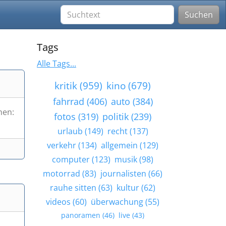
Suchen
Tags
Alle Tags...
kritik (959)
kino (679)
fahrrad (406)
auto (384)
men:
fotos (319)
politik (239)
urlaub (149)
recht (137)
verkehr (134)
allgemein (129)
computer (123)
musik (98)
motorrad (83)
journalisten (66)
rauhe sitten (63)
kultur (62)
videos (60)
überwachung (55)
panoramen (46)
live (43)