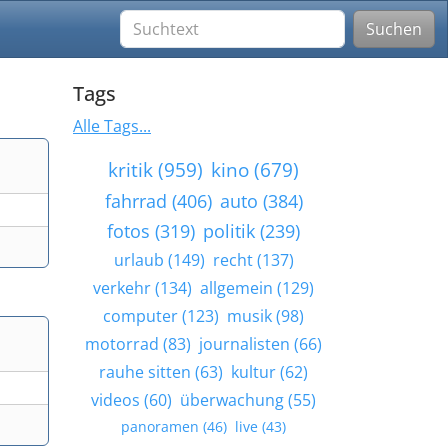
Suchen
Tags
Alle Tags...
kritik (959)
kino (679)
fahrrad (406)
auto (384)
fotos (319)
politik (239)
urlaub (149)
recht (137)
verkehr (134)
allgemein (129)
computer (123)
musik (98)
g
motorrad (83)
journalisten (66)
rauhe sitten (63)
kultur (62)
videos (60)
überwachung (55)
panoramen (46)
live (43)