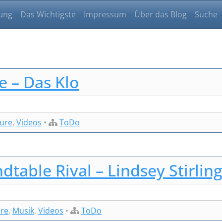
ung
Das Wichtigste
Impressum
Über das Blog
Suche
e – Das Klo
sure
,
Videos
•
ToDo
dtable Rival – Lindsey Stirlin
ure
,
Musik
,
Videos
•
ToDo