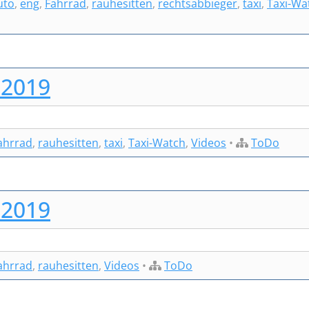
uto
,
eng
,
Fahrrad
,
rauhesitten
,
rechtsabbieger
,
taxi
,
Taxi-Wa
 2019
ahrrad
,
rauhesitten
,
taxi
,
Taxi-Watch
,
Videos
•
ToDo
 2019
ahrrad
,
rauhesitten
,
Videos
•
ToDo