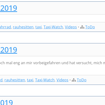
 2019
ahrrad
,
rauhesitten
,
taxi
,
Taxi-Watch
,
Videos
•
ToDo
 2019
 noch mal eng an mir vorbeigefahren und hat versucht, mich 
ad
,
rauhesitten
,
taxi
,
Taxi-Watch
,
Videos
•
ToDo
2019