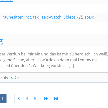
d
,
rauhesitten
,
rot
,
taxi
,
Taxi-Watch
,
Videos
•
ToDo
g
r Verdun bei mir ein und das ist mir zu heroisch. Ich weiß
e eigene Sache, aber ich würde da dann mal Lemmy mit
Lied über den 1. Weltkrieg vorstelle. [...]
s
•
ToDo
1
2
3
4
5