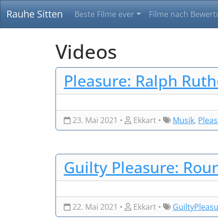
Rauhe Sitten
Beste Filme ever
Filme nach Bewert
Videos
Pleasure: Ralph Ruth
23. Mai 2021 •
Ekkart •
Musik
,
Plea
Guilty Pleasure: Roun
22. Mai 2021 •
Ekkart •
GuiltyPleas