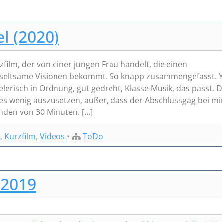
l (2020)
film, der von einer jungen Frau handelt, die einen
t seltsame Visionen bekommt. So knapp zusammengefasst. Y
elerisch in Ordnung, gut gedreht, Klasse Musik, das passt. D
 es wenig auszusetzen, außer, dass der Abschlussgag bei mi
den von 30 Minuten. [...]
k
,
Kurzfilm
,
Videos
•
ToDo
 2019