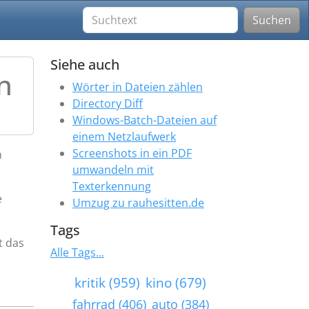
Suchen
Siehe auch
n
Wörter in Dateien zählen
Directory Diff
Windows-Batch-Dateien auf
einem Netzlaufwerk
Screenshots in ein PDF
n
umwandeln mit
Texterkennung
e
Umzug zu rauhesitten.de
Tags
t das
Alle Tags...
kritik (959)
kino (679)
fahrrad (406)
auto (384)