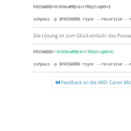
PASSWORD
=
HrA5ms#M@
=
b
=
sshpass -p 
$PASSWORD
 rsync --recursive --
Die Lösung ist zum Glück einfach: das Passw
PASSWORD
=
'HrA5ms#M@=b=rfRQzC>qW9+$'
sshpass -p 
$PASSWORD
 rsync --recursive --
Feedback an die ARD: Caren Mi