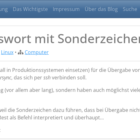
ung
Das Wichtigste
Impressum
Über das Blog
Suche
swort mit Sonderzeiche
,
Linux
•
Computer
Fall in Produktionssystemen einsetzen) für die Übergabe vo
rsync
, das sich per
ssh
verbinden soll.
g (vor allem aber lang), sondern haben auch möglichst viel
weil die Sonderzeichen dazu führen, dass bei Übergabe nich
st als Befehl interpretiert und überhaupt…
: