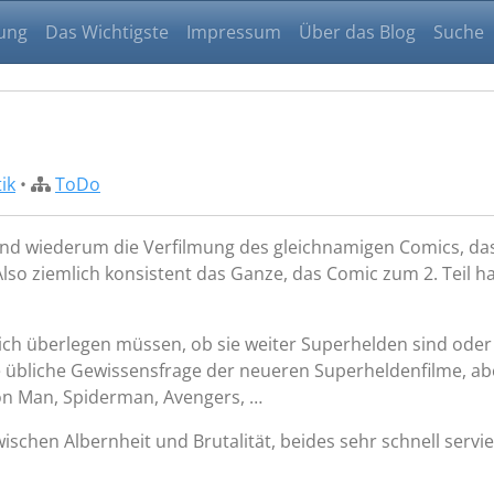
ung
Das Wichtigste
Impressum
Über das Blog
Suche
tik
•
ToDo
s und wiederum die Verfilmung des gleichnamigen Comics, da
 Also ziemlich konsistent das Ganze, das Comic zum 2. Teil h
e sich überlegen müssen, ob sie weiter Superhelden sind ode
 übliche Gewissensfrage der neueren Superheldenfilme, ab
Iron Man, Spiderman, Avengers, …
ischen Albernheit und Brutalität, beides sehr schnell servi