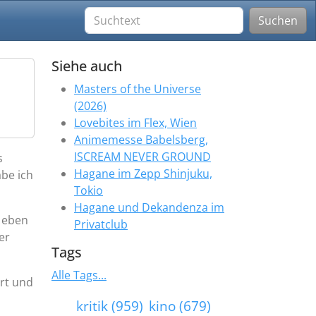
Suchen
Siehe auch
Masters of the Universe
(2026)
Lovebites im Flex, Wien
Animemesse Babelsberg,
ISCREAM NEVER GROUND
s
Hagane im Zepp Shinjuku,
abe ich
Tokio
Hagane und Dekandenza im
r eben
Privatclub
er
Tags
Alle Tags...
ert und
kritik (959)
kino (679)