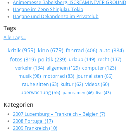
Animemesse Babelsberg, ISCREAM NEVER GROUND
Hagane im Zepp Shinjuku, Tokio
Hagane und Dekandenza im Privatclub
Tags
Alle Tags...
kritik (959)
kino (679)
fahrrad (406)
auto (384)
fotos (319)
politik (239)
urlaub (149)
recht (137)
verkehr (134)
allgemein (129)
computer (123)
musik (98)
motorrad (83)
journalisten (66)
rauhe sitten (63)
kultur (62)
videos (60)
überwachung (55)
panoramen (46)
live (43)
Kategorien
2007 Luxemburg – Frankreich – Belgien (7)
2008 Portugal (17)
2009 Frankreich (10)