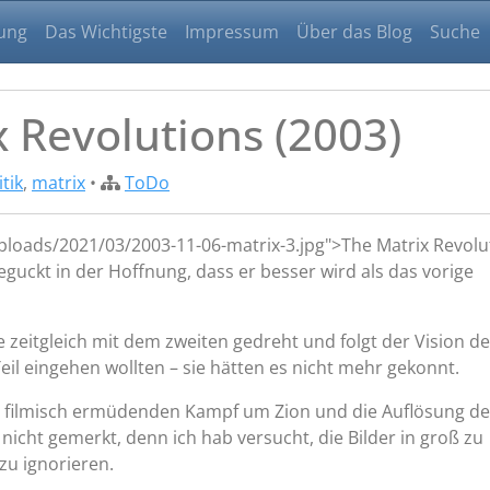
ung
Das Wichtigste
Impressum
Über das Blog
Suche
x Revolutions (2003)
itik
,
matrix
•
ToDo
uploads/2021/03/2003-11-06-matrix-3.jpg">
The Matrix Revolu
eguckt in der Hoffnung, dass er besser wird als das vorige
zeitgleich mit dem zweiten gedreht und folgt der Vision de
 Teil eingehen wollten – sie hätten es nicht mehr gekonnt.
n, filmisch ermüdenden Kampf um Zion und die Auflösung de
 nicht gemerkt, denn ich hab versucht, die Bilder in groß zu
zu ignorieren.