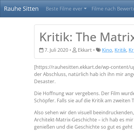
Rauhe Sitten
Beste Filme ever
Filme nach Bewert
Kritik: The Matri
7. Juli 2020 •
Ekkart •
Kino
,
Kritik
,
Kr
[https://rauhesitten.ekkart.de/wp-content/
der Abschluss, natürlich hab ich ihn mir ang
Desaster.
Die Hoffnung war vergebens. Der Film wurde 
Schöpfer. Falls sie auf die Kritik am zweiten
Also sehen wir den visuell beeindruckende
Architekt-Matrix-Geschichte – ich hab es mir
genießen und die Geschichte so gut es geht 