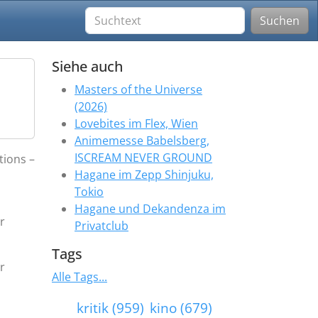
Suchen
Siehe auch
Masters of the Universe
(2026)
Lovebites im Flex, Wien
Animemesse Babelsberg,
ISCREAM NEVER GROUND
tions –
Hagane im Zepp Shinjuku,
Tokio
Hagane und Dekandenza im
r
Privatclub
Tags
r
Alle Tags...
kritik (959)
kino (679)